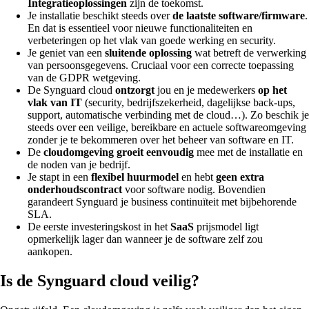
Integratieoplossingen
zijn de toekomst.
Je installatie beschikt steeds over
de laatste software/firmware
.
En dat is essentieel voor nieuwe functionaliteiten en
verbeteringen op het vlak van goede werking en security.
Je geniet van een
sluitende oplossing
wat betreft de verwerking
van persoonsgegevens. Cruciaal voor een correcte toepassing
van de GDPR wetgeving.
De Synguard cloud
ontzorgt
jou en je medewerkers
op het
vlak van IT
(security, bedrijfszekerheid, dagelijkse back-ups,
support, automatische verbinding met de cloud…). Zo beschik je
steeds over een veilige, bereikbare en actuele softwareomgeving
zonder je te bekommeren over het beheer van software en IT.
De
cloudomgeving groeit eenvoudig
mee met de installatie en
de noden van je bedrijf.
Je stapt in een
flexibel huurmodel
en hebt
geen extra
onderhoudscontract
voor software nodig. Bovendien
garandeert Synguard je business continuïteit met bijbehorende
SLA.
De eerste investeringskost in het
SaaS
prijsmodel ligt
opmerkelijk lager dan wanneer je de software zelf zou
aankopen.
Is de Synguard cloud veilig?