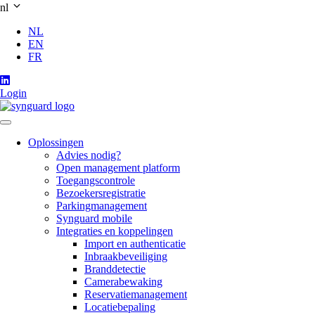
nl
NL
EN
FR
Login
Oplossingen
Advies nodig?
Open management platform
Toegangscontrole
Bezoekersregistratie
Parkingmanagement
Synguard mobile
Integraties en koppelingen
Import en authenticatie
Inbraakbeveiliging
Branddetectie
Camerabewaking
Reservatiemanagement
Locatiebepaling