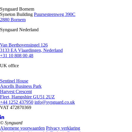
Synguard Bornem
Syneton Building
Puursesteenweg 390C
2880 Bornem
Synguard Nederland
Van Beethovensingel 126
3133 EA Vlaardingen, Nederland
+31 10 808 00 48
UK office
Sentinel House
Ancells Business Park
Harvest Crescent
Fleet, Hampshire GU51 2UZ
+44 1252 437950
info@synguard.co.uk
VAT 472870369
© Synguard
Algemene voorwaarden
Privacy verklaring