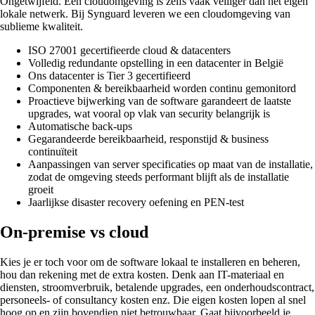
Ongetwijfeld. Een cloudomgeving is zelfs vaak veiliger dan het eigen
lokale netwerk. Bij Synguard leveren we een cloudomgeving van
sublieme kwaliteit.
ISO 27001 gecertifieerde cloud & datacenters
Volledig redundante opstelling in een datacenter in België
Ons datacenter is Tier 3 gecertifieerd
Componenten & bereikbaarheid worden continu gemonitord
Proactieve bijwerking van de software garandeert de laatste
upgrades, wat vooral op vlak van security belangrijk is
Automatische back-ups
Gegarandeerde bereikbaarheid, responstijd & business
continuïteit
Aanpassingen van server specificaties op maat van de installatie,
zodat de omgeving steeds performant blijft als de installatie
groeit
Jaarlijkse disaster recovery oefening en PEN-test
On-premise vs cloud
Kies je er toch voor om de software lokaal te installeren en beheren,
hou dan rekening met de extra kosten. Denk aan IT-materiaal en
diensten, stroomverbruik, betalende upgrades, een onderhoudscontract,
personeels- of consultancy kosten enz. Die eigen kosten lopen al snel
hoog op en zijn bovendien niet betrouwbaar. Gaat bijvoorbeeld je