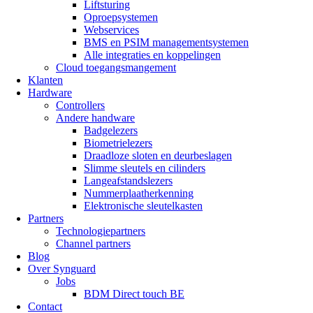
Liftsturing
Oproepsystemen
Webservices
BMS en PSIM managementsystemen
Alle integraties en koppelingen
Cloud toegangsmangement
Klanten
Hardware
Controllers
Andere handware
Badgelezers
Biometrielezers
Draadloze sloten en deurbeslagen
Slimme sleutels en cilinders
Langeafstandslezers
Nummerplaatherkenning
Elektronische sleutelkasten
Partners
Technologiepartners
Channel partners
Blog
Over Synguard
Jobs
BDM Direct touch BE
Contact